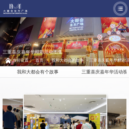
EN
首页
+
关于我们
+
大都会东方广场项目
三重喜庆嘉年华精彩活动图集
>
当前位置：
首页
>
我和大都会的故事
三重喜庆嘉年华精彩
重庆就是大都会
我和大都会有个故事
三重喜庆嘉年华活动视
+
大都会的故事
+
我和大都会的故事
招商联系
招贤纳士